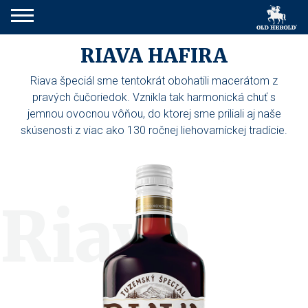
RIAVA HAFIRA
Riava špeciál sme tentokrát obohatili macerátom z
pravých čučoriedok. Vznikla tak harmonická chuť s
jemnou ovocnou vôňou, do ktorej sme priliali aj naše
skúsenosti z viac ako 130 ročnej liehovarníckej tradície.
Riava