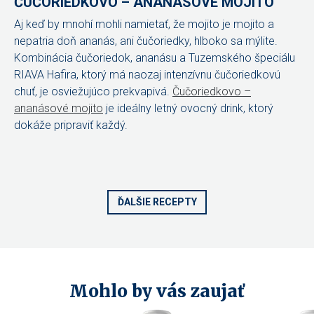
ČUČORIEDKOVO – ANANÁSOVÉ MOJITO
Aj keď by mnohí mohli namietať, že mojito je mojito a
nepatria doň ananás, ani čučoriedky, hlboko sa mýlite.
Kombinácia čučoriedok, ananásu a Tuzemského špeciálu
RIAVA Hafira, ktorý má naozaj intenzívnu čučoriedkovú
chuť, je osviežujúco prekvapivá.
Čučoriedkovo –
ananásové mojito
je ideálny letný ovocný drink, ktorý
dokáže pripraviť každý.
ĎALŠIE RECEPTY
Mohlo by vás zaujať