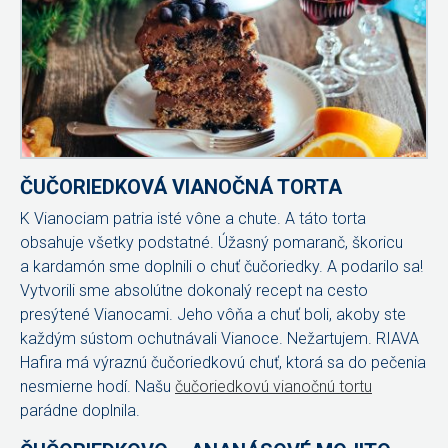
ČUČORIEDKOVÁ VIANOČNÁ TORTA
K Vianociam patria isté vône a chute. A táto torta
obsahuje všetky podstatné. Úžasný pomaranč, škoricu
a kardamón sme doplnili o chuť čučoriedky. A podarilo sa!
Vytvorili sme absolútne dokonalý recept na cesto
presýtené Vianocami. Jeho vôňa a chuť boli, akoby ste
každým sústom ochutnávali Vianoce. Nežartujem. RIAVA
Hafira má výraznú čučoriedkovú chuť, ktorá sa do pečenia
nesmierne hodí. Našu
čučoriedkovú vianočnú tortu
parádne doplnila.