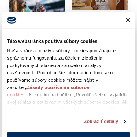
Táto webstránka používa súbory cookies
Naša stránka používa súbory cookies pomáhajúce
správnemu fungovaniu, za účelom zlepšenia
poskytovaných služieb a za účelom analýzy
návštevnosti. Podrobnejšie informácie o tom, ako
používame súbory cookies môžete nájsť v
záložke „
Zásady používania súborov
cookies
“. Kliknutím na tlačítko „Povoliť všetko“ vyjadríte
svoj súhlas s používaním všetkých súborov cookies. Ak
chcete niektoré zamietnuť, upravte preferencie kliknutím
na tlačítko „Prispôsobiť“.
Zobraziť detaily