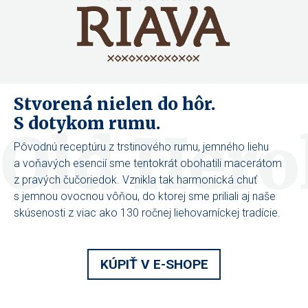
Stvorená nielen do hôr.
S dotykom rumu.
Old Hero
Pôvodnú receptúru z trstinového rumu, jemného liehu
a voňavých esencií sme tentokrát obohatili macerátom
z pravých čučoriedok. Vznikla tak harmonická chuť
s jemnou ovocnou vôňou, do ktorej sme priliali aj naše
skúsenosti z viac ako 130 ročnej liehovarníckej tradície.
KÚPIŤ V E-SHOPE