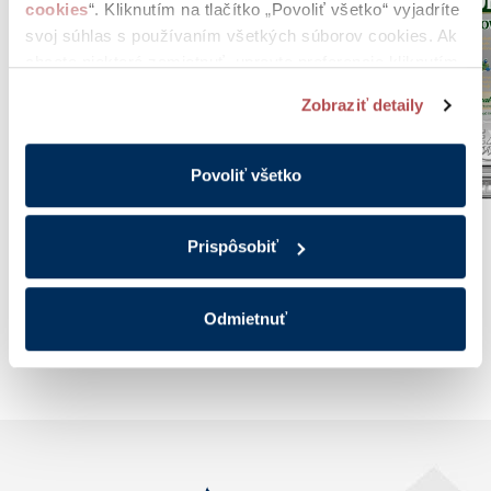
cookies
“. Kliknutím na tlačítko „Povoliť všetko“ vyjadríte
svoj súhlas s používaním všetkých súborov cookies. Ak
chcete niektoré zamietnuť, upravte preferencie kliknutím
na tlačítko „Prispôsobiť“.
Zobraziť detaily
Povoliť všetko
Prispôsobiť
HOREC
Black
Odmietnuť