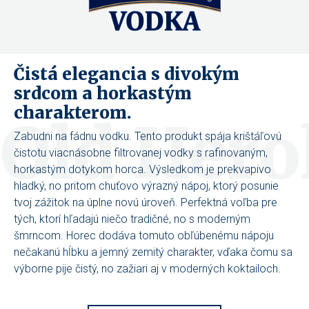
Čistá elegancia s divokým
srdcom a horkastým
charakterom.
Old Hero
Zabudni na fádnu vodku. Tento produkt spája krištáľovú
čistotu viacnásobne filtrovanej vodky s rafinovaným,
horkastým dotykom horca. Výsledkom je prekvapivo
hladký, no pritom chuťovo výrazný nápoj, ktorý posunie
tvoj zážitok na úplne novú úroveň. Perfektná voľba pre
tých, ktorí hľadajú niečo tradičné, no s moderným
šmrncom. Horec dodáva tomuto obľúbenému nápoju
nečakanú hĺbku a jemný zemitý charakter, vďaka čomu sa
výborne pije čistý, no zažiari aj v moderných koktailoch.