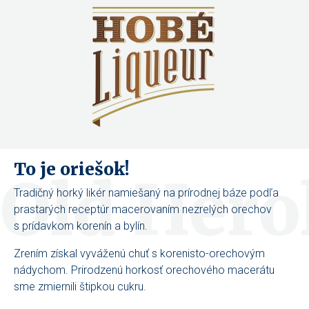
To je oriešok!
Old Hero
Tradičný horký likér namiešaný na prírodnej báze podľa
prastarých receptúr macerovaním nezrelých orechov
s prídavkom korenín a bylín.
Zrením získal vyváženú chuť s korenisto-orechovým
nádychom. Prirodzenú horkosť orechového macerátu
sme zmiernili štipkou cukru.