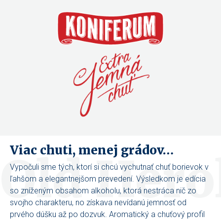
Viac chuti, menej grádov…
Old Hero
Vypočuli sme tých, ktorí si chcú vychutnať chuť borievok v
ľahšom a elegantnejšom prevedení. Výsledkom je edícia
so zníženým obsahom alkoholu, ktorá nestráca nič zo
svojho charakteru, no získava nevídanú jemnosť od
prvého dúšku až po dozvuk. Aromatický a chuťový profil