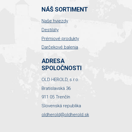
NÁŠ SORTIMENT
Naše hviezdy
Destiláty
Prémiové produkty
Darčekové balenia
ADRESA
SPOLOČNOSTI
OLD HEROLD, s.r.o.
Bratislavská 36
911 05 Trenčín
Slovenská republika
oldherold@oldherold.sk