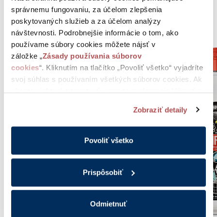
správnemu fungovaniu, za účelom zlepšenia
poskytovaných služieb a za účelom analýzy
Mohlo by vás zaujať
návštevnosti. Podrobnejšie informácie o tom, ako
používame súbory cookies môžete nájsť v
záložke „
Zásady používania súborov
cookies
“. Kliknutím na tlačítko „Povoliť všetko“ vyjadríte
svoj súhlas s používaním všetkých súborov cookies. Ak
chcete niektoré zamietnuť, upravte preferencie kliknutím
na tlačítko „Prispôsobiť“.
Zobraziť detaily
Povoliť všetko
Prispôsobiť
Odmietnuť