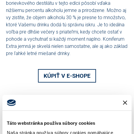
borievkového destilátu v tejto edícii pôsobí vďaka
nižšiemu percentu alkoholu jemne a prirodzene. Možno aj
vy zistíte, že objem alkoholu 30 % je presne to množstvo,
ktoré Vašemu drinku dodá tú správnu iskru. Je to ideálna
voľba pre dlhšie večery s priateľmi, kedy chcete ostať v
pohode a vychutnať si každý moment naplno. Koniferum
Extra jemná je skvelá nielen samostatne, ale aj ako základ
pre ľahké letné miešané drinky.
KÚPIŤ V E-SHOPE
Viete, že?
Namiešať si letný svieži drink s borovičkou trvá len 2
minúty? Vyskúšajte náš Koniferum Spritz: 4 cl Koniferum
Extra jemnej, kvalitný tonic, ľad, plátok citróna a vetvička
Táto webstránka používa súbory cookies
rozmarínu.
Naša stránka používa súbory cookies pomáhajúce