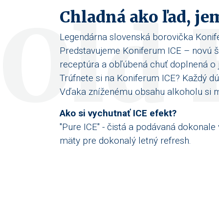
Old 
Chladná ako ľad, je
Legendárna slovenská borovička Konife
Predstavujeme Koniferum ICE – novú špe
receptúra a obľúbená chuť doplnená o 
Trúfnete si na Koniferum ICE? Každý dú
Vďaka zníženému obsahu alkoholu si mô
Ako si vychutnať ICE efekt?
"Pure ICE" - čistá a podávaná dokonale 
mäty pre dokonalý letný refresh.