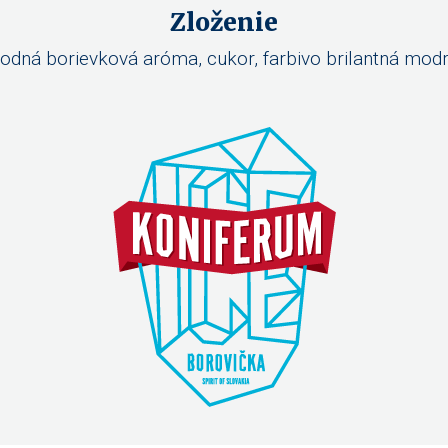
Zloženie
prírodná borievková aróma, cukor, farbivo brilantná m