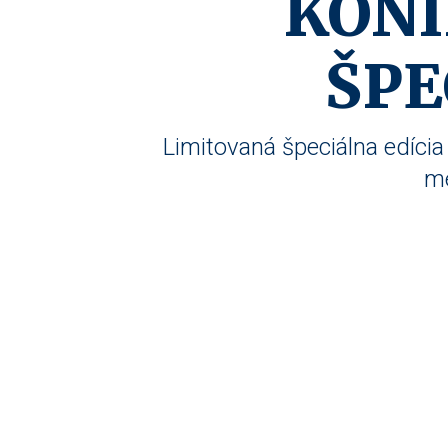
KONI
ŠPE
Limitovaná špeciálna edíc
me