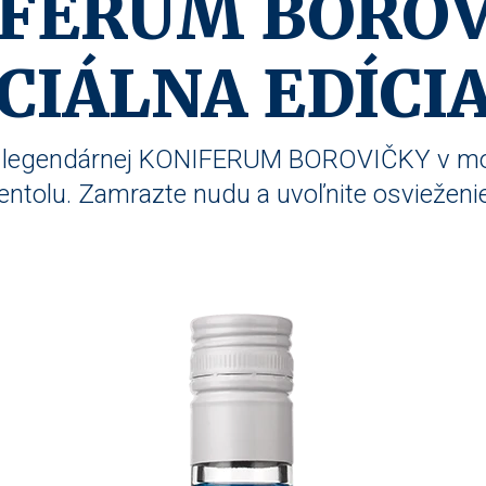
FERUM BORO
CIÁLNA EDÍCIA
ia legendárnej KONIFERUM BOROVIČKY v mo
ntolu. Zamrazte nudu a uvoľnite osvieženie.