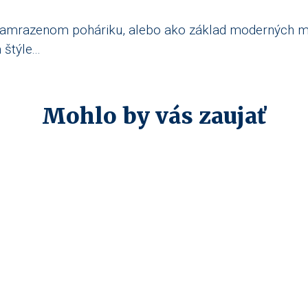
v namrazenom poháriku, alebo ako základ moderných m
týle...
Mohlo by vás zaujať