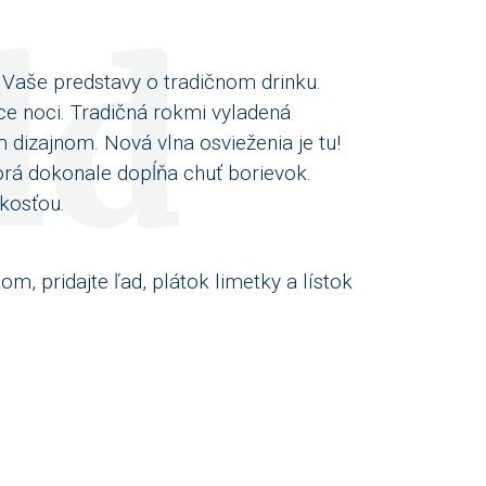
ld
 Vaše predstavy o tradičnom drinku.
ce noci. Tradičná rokmi vyladená
dizajnom. Nová vlna osvieženia je tu!
orá dokonale dopĺňa chuť borievok.
kosťou.
m, pridajte ľad, plátok limetky a lístok