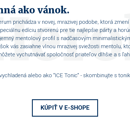
Hero
mná ako vánok.
rum prichádza v novej, mrazivej podobe, ktorá zmení
ciálnu edíciu stvorenú pre tie najlepšie párty a horú
jemný mentolový profil s nadčasovým minimalistickým 
šok vás zasiahne vlnou mrazivej sviežosti mentolu, kt
žete vychutnávať spoločnosť priateľov dlhšie a s ľah
vychladená alebo ako "ICE Tonic" - skombinujte s toniko
KÚPIŤ V E-SHOPE