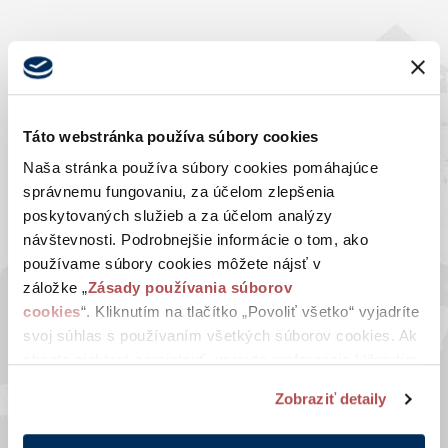
Táto webstránka používa súbory cookies
Naša stránka používa súbory cookies pomáhajúce
správnemu fungovaniu, za účelom zlepšenia
poskytovaných služieb a za účelom analýzy
návštevnosti. Podrobnejšie informácie o tom, ako
NAŠA
používame súbory cookies môžete nájsť v
SPOLOČNOSŤ
záložke „
Zásady používania súborov
cookies
“. Kliknutím na tlačítko „Povoliť všetko“ vyjadríte
Novinky
svoj súhlas s používaním všetkých súborov cookies. Ak
Naša história
chcete niektoré zamietnuť, upravte preferencie kliknutím
na tlačítko „Prispôsobiť“.
Naša súčasnosť
Zobraziť detaily
Blog
Naše ocenenia