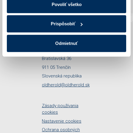
Povoliť všetko
Podpora / na stiahnutie
Kontakt
Prispôsobiť
ADRESA
SPOLOČNOSTI
Odmietnuť
OLD HEROLD, s.r.o.
Bratislavská 36
911 05 Trenčín
Slovenská republika
oldherold@oldherold.sk
Zásady používania
cookies
Nastavenie cookies
Ochrana osobných