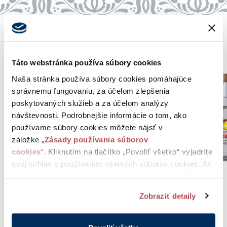
Mohlo by vás zaujať
Táto webstránka používa súbory cookies
Naša stránka používa súbory cookies pomáhajúce
správnemu fungovaniu, za účelom zlepšenia
poskytovaných služieb a za účelom analýzy
návštevnosti. Podrobnejšie informácie o tom, ako
používame súbory cookies môžete nájsť v
záložke „
Zásady používania súborov
cookies
“. Kliknutím na tlačítko „Povoliť všetko“ vyjadríte
svoj súhlas s používaním všetkých súborov cookies. Ak
chcete niektoré zamietnuť, upravte preferencie kliknutím
na tlačítko „Prispôsobiť“.
Bošácka
Zobraziť detaily
slivovica 52
% demižón