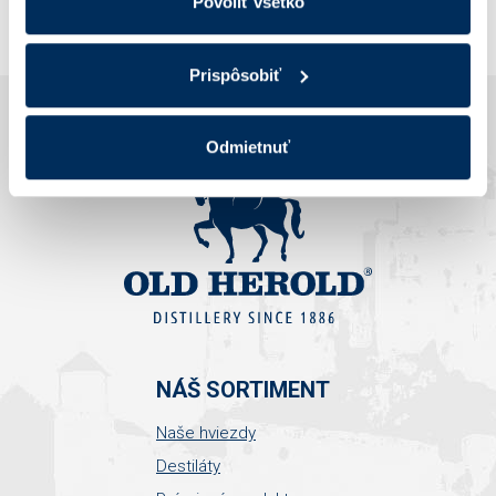
Povoliť všetko
Prispôsobiť
Odmietnuť
NÁŠ SORTIMENT
Naše hviezdy
Destiláty