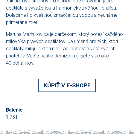
základ. Dvojstupňovou destiláciou získavame jadro
destilátu s vyváženou a harmonickou vôňou i chuťou.
Doladíme ho kvalitnou zmäkčenou vodou a necháme
primerane zrieť.
Maruna Marhuľovica je darčekom, ktorý poteší každého
milovníka pravých destilátov. Je určená pre tých, ktorí
destiláty milujú a ktorí nimi radi pohostia veľa svojich
priateľov. Veď z nášho demižónu ulejete viac ako
40 pohárikov.
KÚPIŤ V E-SHOPE
Balenie
1,75 l