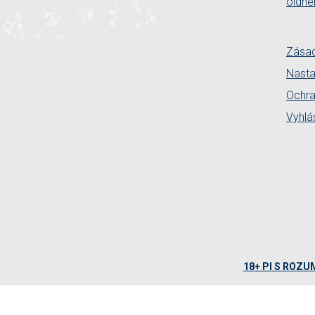
oldhe
Zásad
Nasta
Ochra
Vyhlá
18+ PI S ROZ