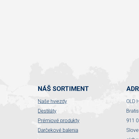
NÁŠ SORTIMENT
ADR
Naše hviezdy
OLD H
Destiláty
Brati
Prémiové produkty
911 0
Darčekové balenia
Slove