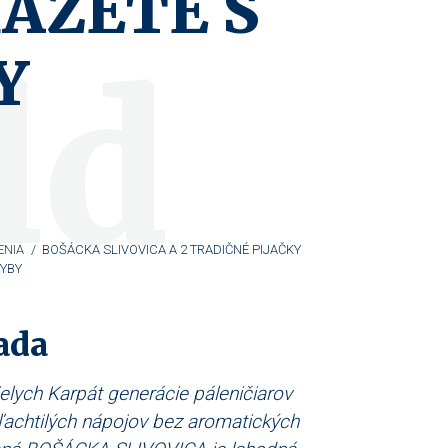
KAZETE S
ld
Y
ENIA
/
BOŠÁCKA SLIVOVICA A 2 TRADIČNÉ PIJAČKY
RYBY
ada
ielych Karpát generácie páleničiarov
ľachtilých nápojov bez aromatických