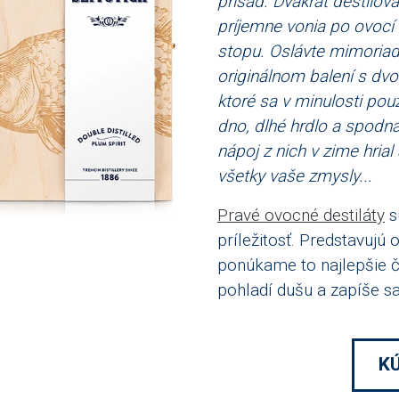
prísad. Dvakrát destilo
príjemne vonia po ovoc
stopu. Oslávte mimoriad
originálnom balení s dvo
ktoré sa v minulosti pou
dno, dlhé hrdlo a spodná
nápoj z nich v zime hrial
všetky vaše zmysly...
Pravé ovocné destiláty
s
príležitosť. Predstavujú
ponúkame to najlepšie č
pohladí dušu a zapíše sa
KÚ