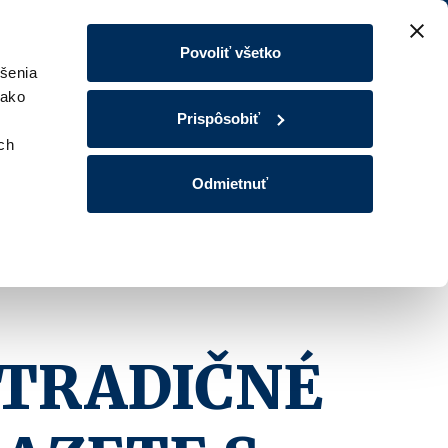
Povoliť všetko
šenia
 ako
Prispôsobiť
ých
Odmietnuť
 TRADIČNÉ