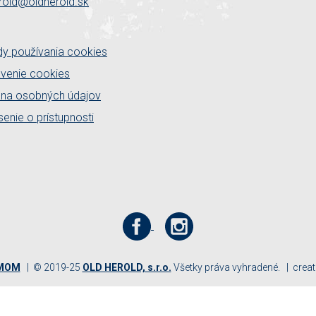
rold@oldherold.sk
y používania cookies
venie cookies
na osobných údajov
senie o prístupnosti
UMOM
© 2019-25
OLD HEROLD, s.r.o.
Všetky práva vyhradené.
crea