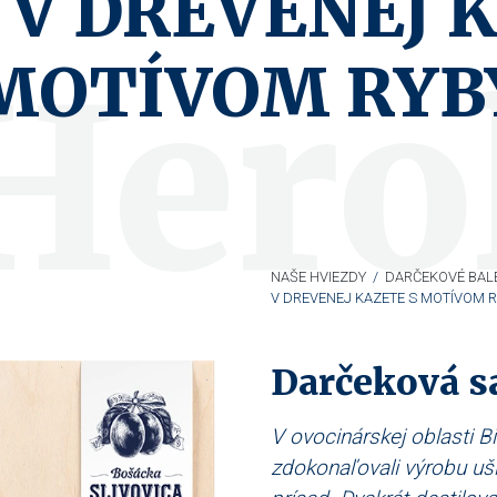
 V DREVENEJ 
Hero
MOTÍVOM RYB
NAŠE HVIEZDY
/
DARČEKOVÉ BAL
V DREVENEJ KAZETE S MOTÍVOM 
Darčeková s
V ovocinárskej oblasti B
zdokonaľovali výrobu uš