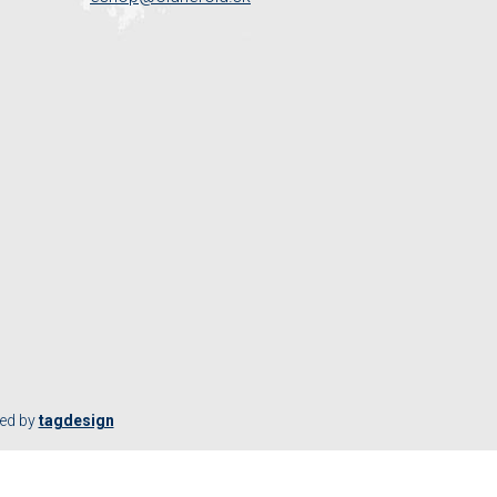
ted by
tagdesign