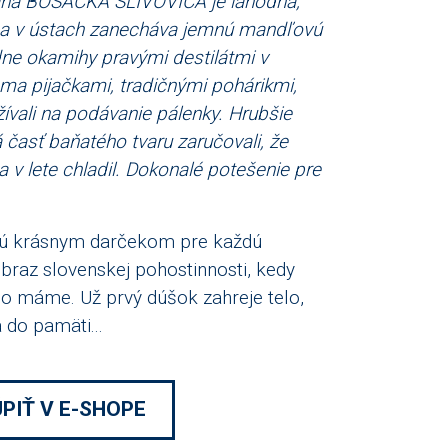
vaná BOŠÁCKA SLIVOVICA je lahodná,
í a v ústach zanecháva jemnú mandľovú
ne okamihy pravými destilátmi v
ma pijačkami, tradičnými pohárikmi,
žívali na podávanie pálenky. Hrubšie
 časť baňatého tvaru zaručovali, že
 a v lete chladil. Dokonalé potešenie pre
ú krásnym darčekom pre každú
 obraz slovenskej pohostinnosti, kedy
o máme. Už prvý dúšok zahreje telo,
 do pamäti...
PIŤ V E-SHOPE