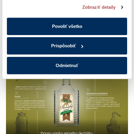
výraznú chuť a vôňu. Je síce jemnejší, ale ako my
na tlačítko „Prispôsobiť“.
Zobraziť detaily
hovoríme aj prázdnejší“, upresňuje výrobná riaditeľka
liehovaru Ľubica Mutňanová.
Po týchto procesoch už dochádza iba k
úprave
Povoliť všetko
destilátu
kvalitnou zmäkčenou vodou na
požadovaný obsah alkoholu 52% a k
plneniu
do
fliaš.
Prispôsobiť
Odmietnuť
Proces výroby repného destilátu.