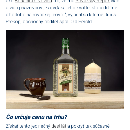
ako
Bošácka slivovica
. To, že má
Považský Repák
viac
a viac priaznivcov je aj vďaka jeho kvalite, ktorú držíme
dlhodobo na rovnakej úrovni.“, vyjadril sa k téme Július
Prekop, obchodný riaditeľ spol. Old Herold.
Čo určuje cenu na trhu?
Získať tento jedinečný
destilát
a pokryť tak súčasné