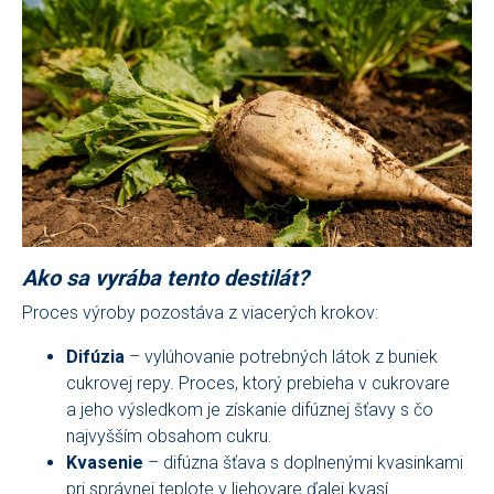
Ako sa vyrába tento destilát?
Proces výroby pozostáva z viacerých krokov:
Difúzia
– vylúhovanie potrebných látok z buniek
cukrovej repy. Proces, ktorý prebieha v cukrovare
a jeho výsledkom je získanie difúznej šťavy s čo
najvyšším obsahom cukru.
Kvasenie
– difúzna šťava s doplnenými kvasinkami
pri správnej teplote v liehovare ďalej kvasí.