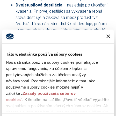
Dvojstupňová destilácia
– nasleduje po ukončení
kvasenia. Pri prvej destilácií sa vykvasená repná
šťava destiluje a získava sa medziprodukt tvz.
“vodka“. Tá sa následne druhýkrát destiluje, pričom
tu sa oddeľuje jadro destilátu – jeho srdce, ako tá
najlepšia, najkvalitnejšia časť od látok, ktoré
spôsobujú kyslosť, horkosť a ostrosť destilátu.
Keďže má tento destilát charakteristickú arómu,
Táto webstránka používa súbory cookies
daná destilačná aparatúra sa používa výhradne len
na výrobu repáku.
Naša stránka používa súbory cookies pomáhajúce
Zrenie
– počas tohto deja dôjde k odvetraniu
správnemu fungovaniu, za účelom zlepšenia
destilátu, pri ktorom sa odstránia prchavé látky,
poskytovaných služieb a za účelom analýzy
spôsobujúce surovú, ostrú chuť a neskôr
návštevnosti. Podrobnejšie informácie o tom, ako
k esterifikácií, teda k tvorbe chuťových látok, ktoré
používame súbory cookies môžete nájsť v
naopak dodávajú charakteristickú chuť výslednému
záložke „
Zásady používania súborov
produktu. Oba deje si vyžadujú primeraný čas, čo je
cookies
“. Kliknutím na tlačítko „Povoliť všetko“ vyjadríte
pri tomto druhu destilátu od 6 mesiacov až do 1,5
svoj súhlas s používaním všetkých súborov cookies. Ak
roka. „Pri dlhšom zrení už repák stráca svoju typickú
chcete niektoré zamietnuť, upravte preferencie kliknutím