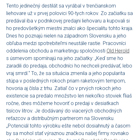
Tento jedinečný destilát sa vyrábal v trenčianskom
liehovare už v prvej polovici 90-tych rokov. Zo začiatku sa
predával iba v podnikovej predajni liehovaru a kupovali si
ho predovšetkým miestni znalci ako špecialitu tohto kraja.
Dnes ho poznajú nielen na západnom Slovensku a jeho
obľuba medzi spotrebiteľmi neustále rastie. Pracovníci
oddelenia obchodu a marketingu spoločnosti
Old Herold
s úsmevom spomínajú na jeho začiatky: „Keď sme ho
zaradili do predaja, obchodníci ho nechceli predávať, lebo
vraj smrdí.“ To, že sa situácia zmenila a jeho popularita
stúpa v posledných rokoch priam raketovým tempom,
hovoria aj čísla z trhu. Zatiaľ čo v prvých rokoch jeho
existencie sa predalo množstvo len niekoľko stoviek fliaš
ročne, dnes môžeme hovoriť o predaji v desiatkach
tisícov litrov. Je dodávaný do viacerých obchodných
reťazcov a distribučným partnerom na Slovensku.
„Potenciál tohto výrobku ešte nebol dosiahnutý a časom
by sa mohol stať výraznou značkou našej firmy rovnako