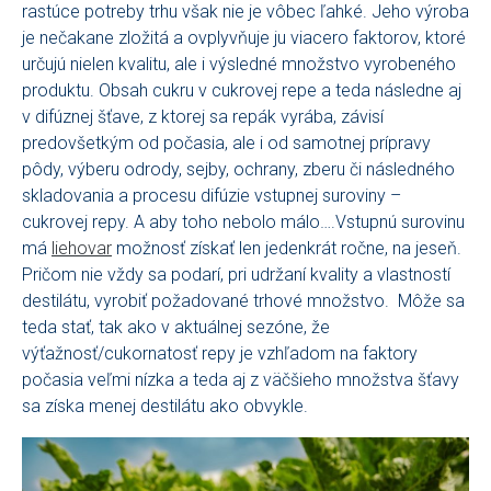
rastúce potreby trhu však nie je vôbec ľahké. Jeho výroba
je nečakane zložitá a ovplyvňuje ju viacero faktorov, ktoré
určujú nielen kvalitu, ale i výsledné množstvo vyrobeného
produktu. Obsah cukru v cukrovej repe a teda následne aj
v difúznej šťave, z ktorej sa repák vyrába, závisí
predovšetkým od počasia, ale i od samotnej prípravy
pôdy, výberu odrody, sejby, ochrany, zberu či následného
skladovania a procesu difúzie vstupnej suroviny –
cukrovej repy. A aby toho nebolo málo….Vstupnú surovinu
má
liehovar
možnosť získať len jedenkrát ročne, na jeseň.
Pričom nie vždy sa podarí, pri udržaní kvality a vlastností
destilátu, vyrobiť požadované trhové množstvo. Môže sa
teda stať, tak ako v aktuálnej sezóne, že
výťažnosť/cukornatosť repy je vzhľadom na faktory
počasia veľmi nízka a teda aj z väčšieho množstva šťavy
sa získa menej destilátu ako obvykle.