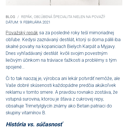
BLOG
REPÁK, OBĽÚBENÁ ŠPECIALITA NIELEN NA POVAŽÍ!
DÁTUM: 9. FEBRUÁRA 2021
Považský repák
sa za posledné roky teší mimoriadnej
obľube. Kedysi zaznávaný destilát, ktorý si doma pálili iba
skalné povahy na kopaniciach Bielych Karpát a Myjavy.
Dnes vyhľadávaný destilát kvôli svojim povestným
liečivým účinkom na tráviace ťažkosti a problémy s tým
spojené…
Či to tak naozaj je, výrobca ani lekár potvrdiť nemôže, ale
Vaše dobré skúsenosti každopádne predčia akúkoľvek
reklamu v tomto smere. A pravdou rovnako zostáva, že
vstupná surovina, ktorou je šťava z cukrovej repy,
obsahuje Trimetylglycín známy ako Betain patriaci do
skupiny vitamínov B.
História vs. súčasnosť