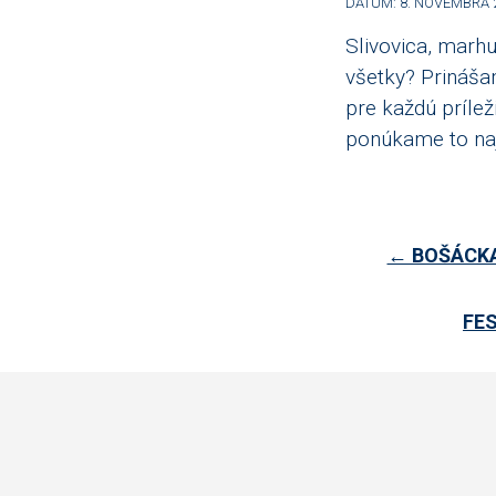
DÁTUM: 8. NOVEMBRA 
Slivovica, marhu
všetky? Prináš
pre každú prílež
ponúkame to na
← BOŠÁCKA
FE