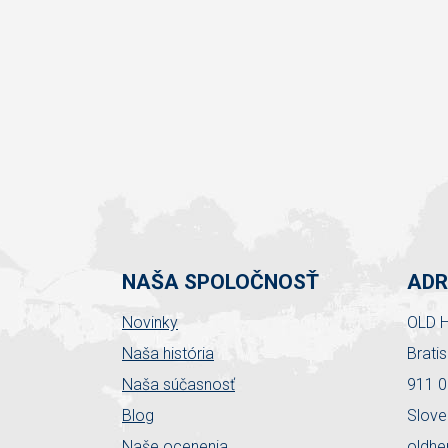
NAŠA SPOLOČNOSŤ
ADR
Novinky
OLD H
Naša história
Brati
Naša súčasnosť
911 0
Blog
Slove
Naše ocenenia
oldhe