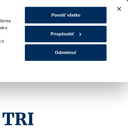
Povoliť všetko
šenia
 ako
Prispôsobiť
ých
Odmietnuť
 TRI