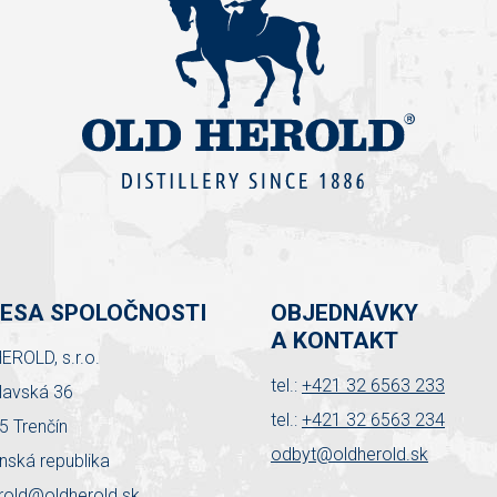
ESA SPOLOČNOSTI
OBJEDNÁVKY
A KONTAKT
EROLD, s.r.o.
tel.:
+421 32 6563 233
slavská 36
tel.:
+421 32 6563 234
5 Trenčín
odbyt@oldherold.sk
nská republika
rold@oldherold.sk