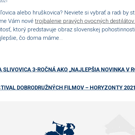
2021
ľovica alebo hruškovica? Neviete si vybrať a radi by st
ame Vám nové
trojbalenie pravých ovocných destilátov.
itosť, ktorý predstavuje obraz slovenskej pohostinnosti
jlepšie, čo doma máme…
 SLIVOVICA 3-ROČNÁ AKO „NAJLEPŠIA NOVINKA V RO
STIVAL DOBRODRUŽNÝCH FILMOV – HORYZONTY 2021