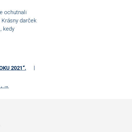
e ochutnali
Krásny darček
, kedy
|
KU 2021“.
. →