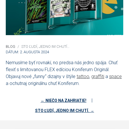
BLOG
STO ĽUDÍ, JEDNO IM CHUTÍ…
DÁTUM: 2. AUGUSTA 2024
Nemusíme byť rovnakí, no predsa nás jedno spája. Chuť
flexiť s limitovanou FLEX edíciou Koniferum Originál.
Objavuj nové „funny“ dizajny v štýle
tattoo
,
graffiti
a
space
a ochutnaj originálnu chuť Koniferum.
|
← NIEČO NA ZAHRIATIE!
STO ĽUDÍ, JEDNO IM CHUTÍ. →