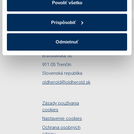
Povoliť všetko
Podpora / na stiahnutie
Kontakt
Prispôsobiť
ADRESA
SPOLOČNOSTI
Odmietnuť
OLD HEROLD, s.r.o.
Bratislavská 36
911 05 Trenčín
Slovenská republika
oldherold@oldherold.sk
Zásady používania
cookies
Nastavenie cookies
Ochrana osobných