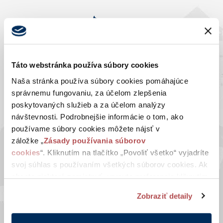
Táto webstránka používa súbory cookies
Naša stránka používa súbory cookies pomáhajúce
správnemu fungovaniu, za účelom zlepšenia
poskytovaných služieb a za účelom analýzy
návštevnosti. Podrobnejšie informácie o tom, ako
NAŠA
používame súbory cookies môžete nájsť v
SPOLOČNOSŤ
záložke „
Zásady používania súborov
cookies
“. Kliknutím na tlačítko „Povoliť všetko“ vyjadríte
Novinky
svoj súhlas s používaním všetkých súborov cookies. Ak
Naša história
chcete niektoré zamietnuť, upravte preferencie kliknutím
Naša súčasnosť
na tlačítko „Prispôsobiť“.
Zobraziť detaily
Blog
Naše ocenenia