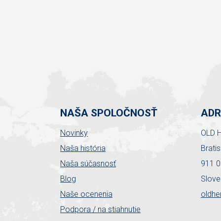
NAŠA SPOLOČNOSŤ
ADR
Novinky
OLD H
Naša história
Brati
Naša súčasnosť
911 0
Blog
Slove
Naše ocenenia
oldhe
Podpora / na stiahnutie