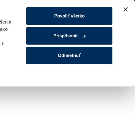
Povoliť všetko
šenia
 ako
Prispôsobiť
ých
Odmietnuť